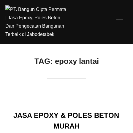
Skip
to
content
TOGG
TAG:
epoxy lantai
JASA EPOXY & POLES BETON
MURAH