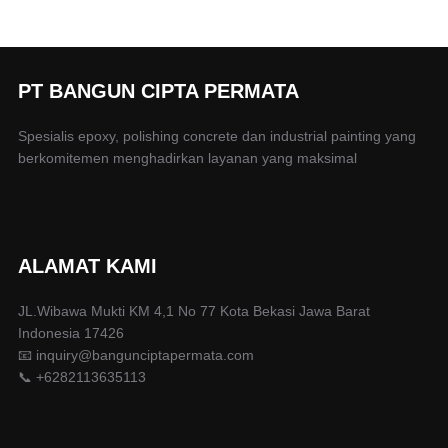
PT BANGUN CIPTA PERMATA
Spesialis epoxy, polishing concrete dan industrial painting yang
berkomitemen menghadirkan layanan yang maksimal
ALAMAT KAMI
JL.Wibawa Mukti KM 4,1 No 77 Kota Bekasi Jawa Barat
Indonesia 17426
📧 inquiry@bangunciptapermata.com
📞 +6282113635113