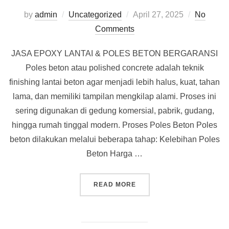
Posted
by
admin
Uncategorized
April 27, 2025
No
on
Comments
JASA EPOXY LANTAI & POLES BETON BERGARANSI
Poles beton atau polished concrete adalah teknik
finishing lantai beton agar menjadi lebih halus, kuat, tahan
lama, dan memiliki tampilan mengkilap alami. Proses ini
sering digunakan di gedung komersial, pabrik, gudang,
hingga rumah tinggal modern. Proses Poles Beton Poles
beton dilakukan melalui beberapa tahap: Kelebihan Poles
Beton Harga …
“JASA EPOXY & POLES B
READ MORE